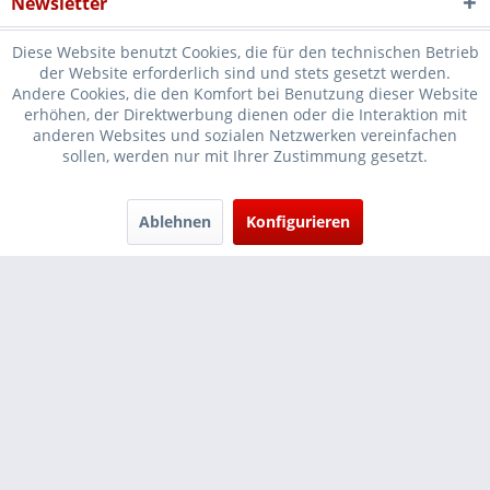
Newsletter
Diese Website benutzt Cookies, die für den technischen Betrieb
der Website erforderlich sind und stets gesetzt werden.
Andere Cookies, die den Komfort bei Benutzung dieser Website
erhöhen, der Direktwerbung dienen oder die Interaktion mit
* Verkauf nur an Unternehmer, Gewerbetreibende, Freiberufler und
anderen Websites und sozialen Netzwerken vereinfachen
sollen, werden nur mit Ihrer Zustimmung gesetzt.
öffentliche Institutionen, daher verstehen sich alle Preise zzgl.
Mehrwertsteuer und
Versandkosten
und ggf. Nachnahmegebühren, wenn
nicht anders beschrieben
Ablehnen
Konfigurieren
Cookie-Einstellungen
Händler-Login
...