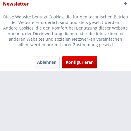
Newsletter
Diese Website benutzt Cookies, die für den technischen Betrieb
der Website erforderlich sind und stets gesetzt werden.
Andere Cookies, die den Komfort bei Benutzung dieser Website
erhöhen, der Direktwerbung dienen oder die Interaktion mit
* Verkauf nur an Unternehmer, Gewerbetreibende, Freiberufler und
anderen Websites und sozialen Netzwerken vereinfachen
sollen, werden nur mit Ihrer Zustimmung gesetzt.
öffentliche Institutionen, daher verstehen sich alle Preise zzgl.
Mehrwertsteuer und
Versandkosten
und ggf. Nachnahmegebühren, wenn
nicht anders beschrieben
Ablehnen
Konfigurieren
Cookie-Einstellungen
Händler-Login
...