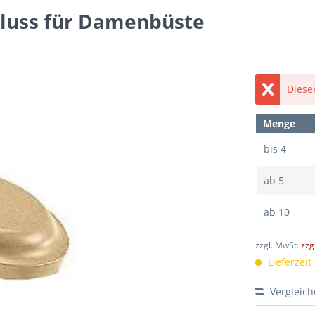
luss für Damenbüste
Dieser
Menge
bis
4
ab
5
ab
10
zzgl. MwSt.
zzg
Lieferzeit
Vergleic