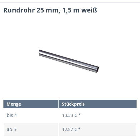
Rundrohr 25 mm, 1,5 m weiß
Menge
Stückpreis
bis
4
13,33 € *
ab
5
12,57 € *