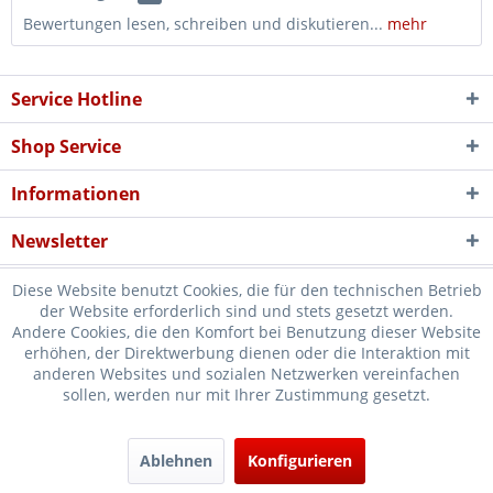
Bewertungen lesen, schreiben und diskutieren...
mehr
Service Hotline
Shop Service
Informationen
Newsletter
Diese Website benutzt Cookies, die für den technischen Betrieb
der Website erforderlich sind und stets gesetzt werden.
Andere Cookies, die den Komfort bei Benutzung dieser Website
erhöhen, der Direktwerbung dienen oder die Interaktion mit
* Verkauf nur an Unternehmer, Gewerbetreibende, Freiberufler und
anderen Websites und sozialen Netzwerken vereinfachen
sollen, werden nur mit Ihrer Zustimmung gesetzt.
öffentliche Institutionen, daher verstehen sich alle Preise zzgl.
Mehrwertsteuer und
Versandkosten
und ggf. Nachnahmegebühren, wenn
nicht anders beschrieben
Ablehnen
Konfigurieren