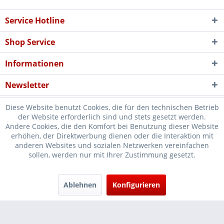
Service Hotline
Shop Service
Informationen
Newsletter
Diese Website benutzt Cookies, die für den technischen Betrieb
der Website erforderlich sind und stets gesetzt werden.
Andere Cookies, die den Komfort bei Benutzung dieser Website
erhöhen, der Direktwerbung dienen oder die Interaktion mit
* Verkauf nur an Unternehmer, Gewerbetreibende, Freiberufler und
anderen Websites und sozialen Netzwerken vereinfachen
sollen, werden nur mit Ihrer Zustimmung gesetzt.
öffentliche Institutionen, daher verstehen sich alle Preise zzgl.
Mehrwertsteuer und
Versandkosten
und ggf. Nachnahmegebühren, wenn
nicht anders beschrieben
Ablehnen
Konfigurieren
Cookie-Einstellungen
Händler-Login
...