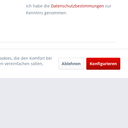
Ich habe die
Datenschutzbestimmungen
zur
Kenntnis genommen.
ookies, die den Komfort bei
Ablehnen
Konfigurieren
n vereinfachen sollen,
und
Versandkosten
und ggf. Nachnahmegebühren, wenn nicht anders