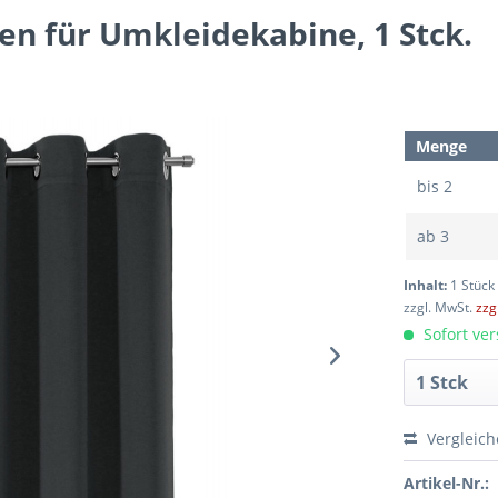
n für Umkleidekabine, 1 Stck.
Menge
bis
2
ab
3
Inhalt:
1 Stück
zzgl. MwSt.
zzg
Sofort ver
Vergleic
Artikel-Nr.: