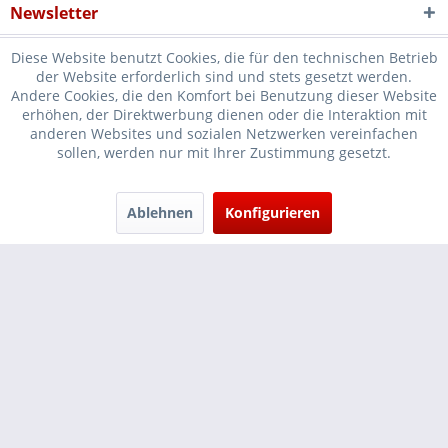
Newsletter
Diese Website benutzt Cookies, die für den technischen Betrieb
der Website erforderlich sind und stets gesetzt werden.
Andere Cookies, die den Komfort bei Benutzung dieser Website
erhöhen, der Direktwerbung dienen oder die Interaktion mit
* Verkauf nur an Unternehmer, Gewerbetreibende, Freiberufler und
anderen Websites und sozialen Netzwerken vereinfachen
sollen, werden nur mit Ihrer Zustimmung gesetzt.
öffentliche Institutionen, daher verstehen sich alle Preise zzgl.
Mehrwertsteuer und
Versandkosten
und ggf. Nachnahmegebühren, wenn
nicht anders beschrieben
Ablehnen
Konfigurieren
Cookie-Einstellungen
Händler-Login
...