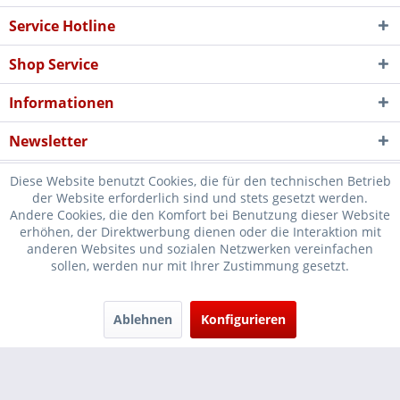
Service Hotline
Shop Service
Informationen
Newsletter
Diese Website benutzt Cookies, die für den technischen Betrieb
der Website erforderlich sind und stets gesetzt werden.
Andere Cookies, die den Komfort bei Benutzung dieser Website
erhöhen, der Direktwerbung dienen oder die Interaktion mit
* Verkauf nur an Unternehmer, Gewerbetreibende, Freiberufler und
anderen Websites und sozialen Netzwerken vereinfachen
sollen, werden nur mit Ihrer Zustimmung gesetzt.
öffentliche Institutionen, daher verstehen sich alle Preise zzgl.
Mehrwertsteuer und
Versandkosten
und ggf. Nachnahmegebühren, wenn
nicht anders beschrieben
Ablehnen
Konfigurieren
Cookie-Einstellungen
Händler-Login
...