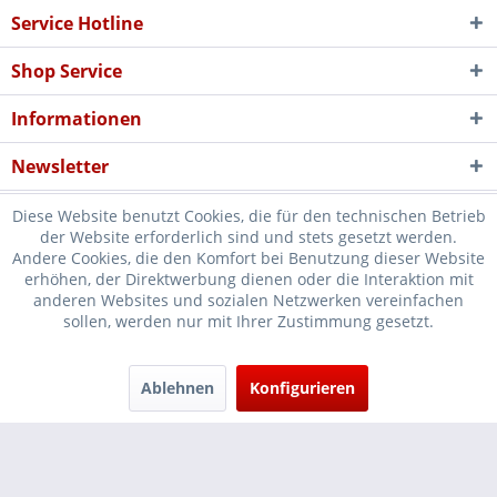
Service Hotline
Shop Service
Informationen
Newsletter
Diese Website benutzt Cookies, die für den technischen Betrieb
der Website erforderlich sind und stets gesetzt werden.
Andere Cookies, die den Komfort bei Benutzung dieser Website
erhöhen, der Direktwerbung dienen oder die Interaktion mit
* Verkauf nur an Unternehmer, Gewerbetreibende, Freiberufler und
anderen Websites und sozialen Netzwerken vereinfachen
sollen, werden nur mit Ihrer Zustimmung gesetzt.
öffentliche Institutionen, daher verstehen sich alle Preise zzgl.
Mehrwertsteuer und
Versandkosten
und ggf. Nachnahmegebühren, wenn
nicht anders beschrieben
Ablehnen
Konfigurieren
Cookie-Einstellungen
Händler-Login
...