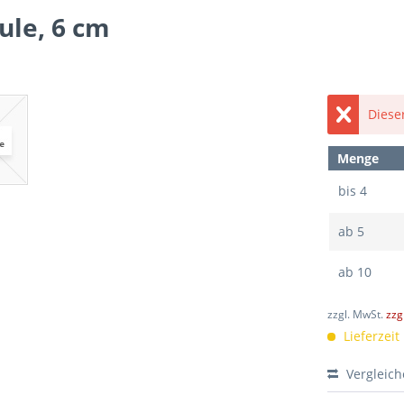
ule, 6 cm
Dieser
Menge
bis
4
ab
5
ab
10
zzgl. MwSt.
zzg
Lieferzei
Vergleic