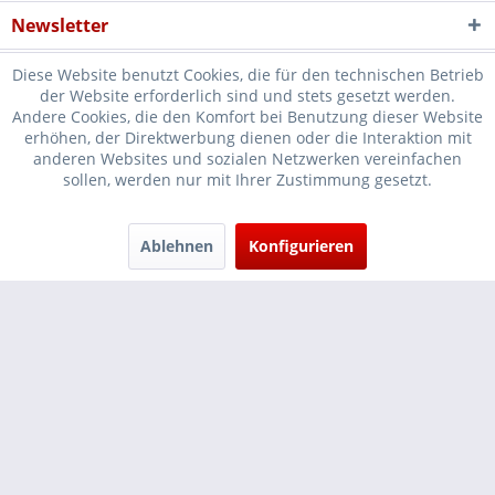
Newsletter
Diese Website benutzt Cookies, die für den technischen Betrieb
der Website erforderlich sind und stets gesetzt werden.
Andere Cookies, die den Komfort bei Benutzung dieser Website
erhöhen, der Direktwerbung dienen oder die Interaktion mit
* Verkauf nur an Unternehmer, Gewerbetreibende, Freiberufler und
anderen Websites und sozialen Netzwerken vereinfachen
sollen, werden nur mit Ihrer Zustimmung gesetzt.
öffentliche Institutionen, daher verstehen sich alle Preise zzgl.
Mehrwertsteuer und
Versandkosten
und ggf. Nachnahmegebühren, wenn
nicht anders beschrieben
Ablehnen
Konfigurieren
Cookie-Einstellungen
Händler-Login
...