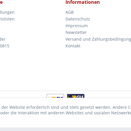
ce
Informationen
ellungen
AGB
islisten
Datenschutz
Impressum
Newsletter
der
Versand und Zahlungsbedingun
 0815
Kontakt
 der Website erforderlich sind und stets gesetzt werden. Andere C
der die Interaktion mit anderen Websites und sozialen Netzwerke
fentliche Institutionen, daher verstehen sich alle Preise zzgl. Mehrwertsteuer 
beschrieben