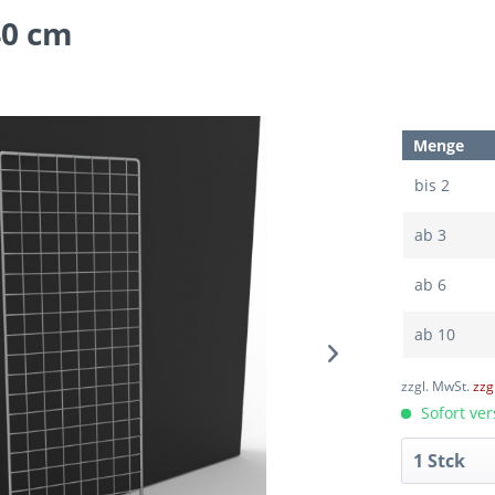
40 cm
Menge
bis
2
ab
3
ab
6
ab
10
zzgl. MwSt.
zzg
Sofort ver