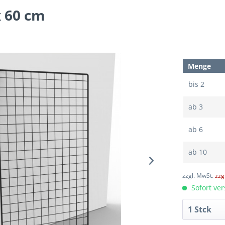
x 60 cm
Menge
bis
2
ab
3
ab
6
ab
10
zzgl. MwSt.
zzg
Sofort ver