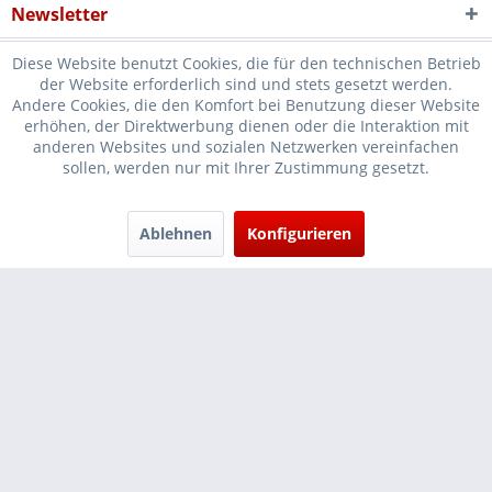
Newsletter
Diese Website benutzt Cookies, die für den technischen Betrieb
der Website erforderlich sind und stets gesetzt werden.
Andere Cookies, die den Komfort bei Benutzung dieser Website
erhöhen, der Direktwerbung dienen oder die Interaktion mit
* Verkauf nur an Unternehmer, Gewerbetreibende, Freiberufler und
anderen Websites und sozialen Netzwerken vereinfachen
sollen, werden nur mit Ihrer Zustimmung gesetzt.
öffentliche Institutionen, daher verstehen sich alle Preise zzgl.
Mehrwertsteuer und
Versandkosten
und ggf. Nachnahmegebühren, wenn
nicht anders beschrieben
Ablehnen
Konfigurieren
Cookie-Einstellungen
Händler-Login
...