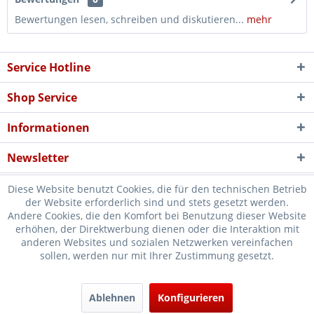
Bewertungen lesen, schreiben und diskutieren...
mehr
Service Hotline
Shop Service
Informationen
Newsletter
Diese Website benutzt Cookies, die für den technischen Betrieb
der Website erforderlich sind und stets gesetzt werden.
Andere Cookies, die den Komfort bei Benutzung dieser Website
erhöhen, der Direktwerbung dienen oder die Interaktion mit
* Verkauf nur an Unternehmer, Gewerbetreibende, Freiberufler und
anderen Websites und sozialen Netzwerken vereinfachen
sollen, werden nur mit Ihrer Zustimmung gesetzt.
öffentliche Institutionen, daher verstehen sich alle Preise zzgl.
Mehrwertsteuer und
Versandkosten
und ggf. Nachnahmegebühren, wenn
nicht anders beschrieben
Ablehnen
Konfigurieren