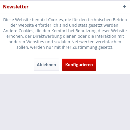
Newsletter
Diese Website benutzt Cookies, die für den technischen Betrieb
der Website erforderlich sind und stets gesetzt werden.
Andere Cookies, die den Komfort bei Benutzung dieser Website
erhöhen, der Direktwerbung dienen oder die Interaktion mit
* Verkauf nur an Unternehmer, Gewerbetreibende, Freiberufler und
anderen Websites und sozialen Netzwerken vereinfachen
sollen, werden nur mit Ihrer Zustimmung gesetzt.
öffentliche Institutionen, daher verstehen sich alle Preise zzgl.
Mehrwertsteuer und
Versandkosten
und ggf. Nachnahmegebühren, wenn
nicht anders beschrieben
Ablehnen
Konfigurieren
Cookie-Einstellungen
Händler-Login
...