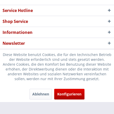
Service Hotline
Shop Service
Informationen
Newsletter
Diese Website benutzt Cookies, die für den technischen Betrieb
der Website erforderlich sind und stets gesetzt werden.
Andere Cookies, die den Komfort bei Benutzung dieser Website
erhöhen, der Direktwerbung dienen oder die Interaktion mit
* Verkauf nur an Unternehmer, Gewerbetreibende, Freiberufler und
anderen Websites und sozialen Netzwerken vereinfachen
sollen, werden nur mit Ihrer Zustimmung gesetzt.
öffentliche Institutionen, daher verstehen sich alle Preise zzgl.
Mehrwertsteuer und
Versandkosten
und ggf. Nachnahmegebühren, wenn
nicht anders beschrieben
Ablehnen
Konfigurieren
Cookie-Einstellungen
Händler-Login
...