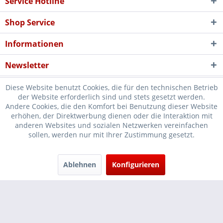
Service Hotline
Shop Service
Informationen
Newsletter
Diese Website benutzt Cookies, die für den technischen Betrieb
der Website erforderlich sind und stets gesetzt werden.
Andere Cookies, die den Komfort bei Benutzung dieser Website
erhöhen, der Direktwerbung dienen oder die Interaktion mit
* Verkauf nur an Unternehmer, Gewerbetreibende, Freiberufler und
anderen Websites und sozialen Netzwerken vereinfachen
sollen, werden nur mit Ihrer Zustimmung gesetzt.
öffentliche Institutionen, daher verstehen sich alle Preise zzgl.
Mehrwertsteuer und
Versandkosten
und ggf. Nachnahmegebühren, wenn
nicht anders beschrieben
Ablehnen
Konfigurieren
Cookie-Einstellungen
Händler-Login
...