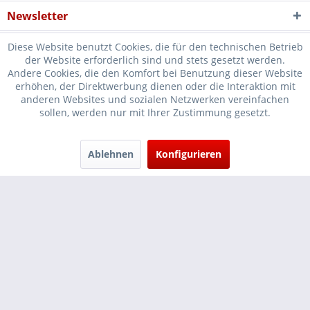
Newsletter
Diese Website benutzt Cookies, die für den technischen Betrieb
der Website erforderlich sind und stets gesetzt werden.
Andere Cookies, die den Komfort bei Benutzung dieser Website
erhöhen, der Direktwerbung dienen oder die Interaktion mit
* Verkauf nur an Unternehmer, Gewerbetreibende, Freiberufler und
anderen Websites und sozialen Netzwerken vereinfachen
sollen, werden nur mit Ihrer Zustimmung gesetzt.
öffentliche Institutionen, daher verstehen sich alle Preise zzgl.
Mehrwertsteuer und
Versandkosten
und ggf. Nachnahmegebühren, wenn
nicht anders beschrieben
Ablehnen
Konfigurieren
Cookie-Einstellungen
Händler-Login
...