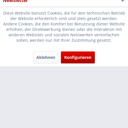
Newsletter
Diese Website benutzt Cookies, die für den technischen Betrieb
der Website erforderlich sind und stets gesetzt werden.
Andere Cookies, die den Komfort bei Benutzung dieser Website
erhöhen, der Direktwerbung dienen oder die Interaktion mit
* Verkauf nur an Unternehmer, Gewerbetreibende, Freiberufler und
anderen Websites und sozialen Netzwerken vereinfachen
sollen, werden nur mit Ihrer Zustimmung gesetzt.
öffentliche Institutionen, daher verstehen sich alle Preise zzgl.
Mehrwertsteuer und
Versandkosten
und ggf. Nachnahmegebühren, wenn
nicht anders beschrieben
Ablehnen
Konfigurieren
Cookie-Einstellungen
Händler-Login
...