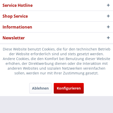
Service Hotline
Shop Service
Informationen
Newsletter
Diese Website benutzt Cookies, die für den technischen Betrieb
der Website erforderlich sind und stets gesetzt werden.
Andere Cookies, die den Komfort bei Benutzung dieser Website
erhöhen, der Direktwerbung dienen oder die Interaktion mit
* Verkauf nur an Unternehmer, Gewerbetreibende, Freiberufler und
anderen Websites und sozialen Netzwerken vereinfachen
sollen, werden nur mit Ihrer Zustimmung gesetzt.
öffentliche Institutionen, daher verstehen sich alle Preise zzgl.
Mehrwertsteuer und
Versandkosten
und ggf. Nachnahmegebühren, wenn
nicht anders beschrieben
Ablehnen
Konfigurieren
Cookie-Einstellungen
Händler-Login
...