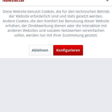
Newsletter
Diese Website benutzt Cookies, die für den technischen Betrieb
der Website erforderlich sind und stets gesetzt werden.
Andere Cookies, die den Komfort bei Benutzung dieser Website
erhöhen, der Direktwerbung dienen oder die Interaktion mit
* Verkauf nur an Unternehmer, Gewerbetreibende, Freiberufler und
anderen Websites und sozialen Netzwerken vereinfachen
sollen, werden nur mit Ihrer Zustimmung gesetzt.
öffentliche Institutionen, daher verstehen sich alle Preise zzgl.
Mehrwertsteuer und
Versandkosten
und ggf. Nachnahmegebühren, wenn
nicht anders beschrieben
Ablehnen
Konfigurieren
Cookie-Einstellungen
Händler-Login
...