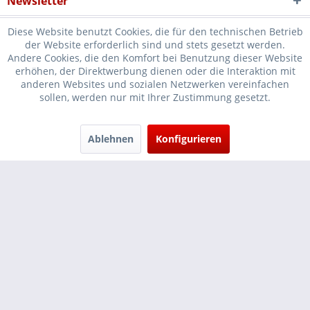
Newsletter
Diese Website benutzt Cookies, die für den technischen Betrieb
der Website erforderlich sind und stets gesetzt werden.
Andere Cookies, die den Komfort bei Benutzung dieser Website
erhöhen, der Direktwerbung dienen oder die Interaktion mit
* Verkauf nur an Unternehmer, Gewerbetreibende, Freiberufler und
anderen Websites und sozialen Netzwerken vereinfachen
sollen, werden nur mit Ihrer Zustimmung gesetzt.
öffentliche Institutionen, daher verstehen sich alle Preise zzgl.
Mehrwertsteuer und
Versandkosten
und ggf. Nachnahmegebühren, wenn
nicht anders beschrieben
Ablehnen
Konfigurieren
Cookie-Einstellungen
Händler-Login
...