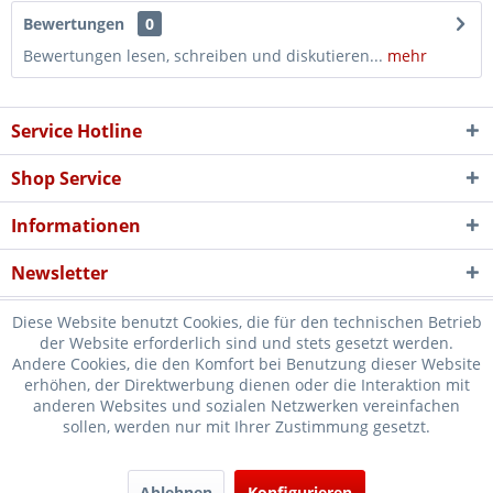
Bewertungen
0
Bewertungen lesen, schreiben und diskutieren...
mehr
Service Hotline
Shop Service
Informationen
Newsletter
Diese Website benutzt Cookies, die für den technischen Betrieb
der Website erforderlich sind und stets gesetzt werden.
Andere Cookies, die den Komfort bei Benutzung dieser Website
erhöhen, der Direktwerbung dienen oder die Interaktion mit
* Verkauf nur an Unternehmer, Gewerbetreibende, Freiberufler und
anderen Websites und sozialen Netzwerken vereinfachen
sollen, werden nur mit Ihrer Zustimmung gesetzt.
öffentliche Institutionen, daher verstehen sich alle Preise zzgl.
Mehrwertsteuer und
Versandkosten
und ggf. Nachnahmegebühren, wenn
nicht anders beschrieben
Ablehnen
Konfigurieren