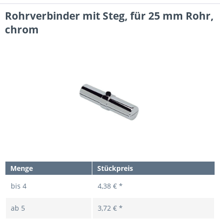
Rohrverbinder mit Steg, für 25 mm Rohr,
chrom
Menge
Stückpreis
bis
4
4,38 € *
ab
5
3,72 € *