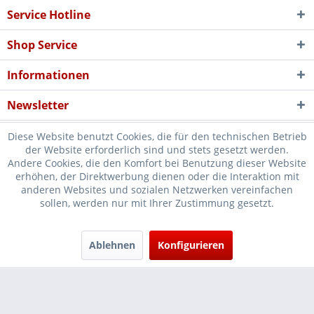
Service Hotline
Shop Service
Informationen
Newsletter
Diese Website benutzt Cookies, die für den technischen Betrieb
der Website erforderlich sind und stets gesetzt werden.
Andere Cookies, die den Komfort bei Benutzung dieser Website
erhöhen, der Direktwerbung dienen oder die Interaktion mit
* Verkauf nur an Unternehmer, Gewerbetreibende, Freiberufler und
anderen Websites und sozialen Netzwerken vereinfachen
sollen, werden nur mit Ihrer Zustimmung gesetzt.
öffentliche Institutionen, daher verstehen sich alle Preise zzgl.
Mehrwertsteuer und
Versandkosten
und ggf. Nachnahmegebühren, wenn
nicht anders beschrieben
Ablehnen
Konfigurieren
Cookie-Einstellungen
Händler-Login
...