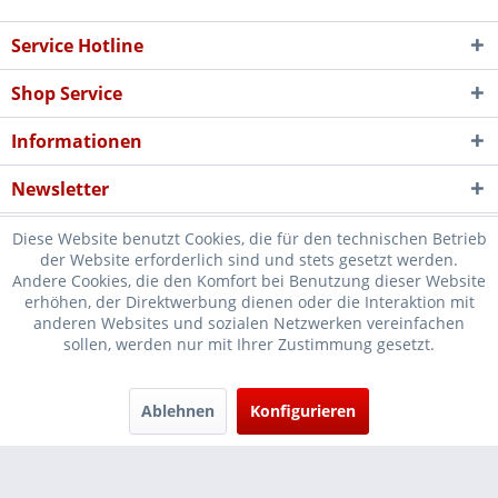
Service Hotline
Shop Service
Informationen
Newsletter
Diese Website benutzt Cookies, die für den technischen Betrieb
der Website erforderlich sind und stets gesetzt werden.
Andere Cookies, die den Komfort bei Benutzung dieser Website
erhöhen, der Direktwerbung dienen oder die Interaktion mit
* Verkauf nur an Unternehmer, Gewerbetreibende, Freiberufler und
anderen Websites und sozialen Netzwerken vereinfachen
sollen, werden nur mit Ihrer Zustimmung gesetzt.
öffentliche Institutionen, daher verstehen sich alle Preise zzgl.
Mehrwertsteuer und
Versandkosten
und ggf. Nachnahmegebühren, wenn
nicht anders beschrieben
Ablehnen
Konfigurieren
Cookie-Einstellungen
Händler-Login
...