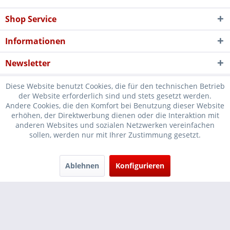
Shop Service
Informationen
Newsletter
Diese Website benutzt Cookies, die für den technischen Betrieb
der Website erforderlich sind und stets gesetzt werden.
Andere Cookies, die den Komfort bei Benutzung dieser Website
erhöhen, der Direktwerbung dienen oder die Interaktion mit
* Verkauf nur an Unternehmer, Gewerbetreibende, Freiberufler und
anderen Websites und sozialen Netzwerken vereinfachen
sollen, werden nur mit Ihrer Zustimmung gesetzt.
öffentliche Institutionen, daher verstehen sich alle Preise zzgl.
Mehrwertsteuer und
Versandkosten
und ggf. Nachnahmegebühren, wenn
nicht anders beschrieben
Ablehnen
Konfigurieren
Cookie-Einstellungen
Händler-Login
...