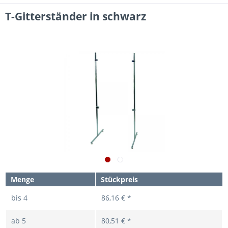
T-Gitterständer in schwarz
Menge
Stückpreis
bis
4
86,16 € *
ab
5
80,51 € *