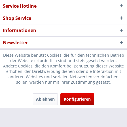
Service Hotline
Shop Service
Informationen
Newsletter
Diese Website benutzt Cookies, die für den technischen Betrieb
der Website erforderlich sind und stets gesetzt werden.
Andere Cookies, die den Komfort bei Benutzung dieser Website
erhöhen, der Direktwerbung dienen oder die Interaktion mit
* Verkauf nur an Unternehmer, Gewerbetreibende, Freiberufler und
anderen Websites und sozialen Netzwerken vereinfachen
sollen, werden nur mit Ihrer Zustimmung gesetzt.
öffentliche Institutionen, daher verstehen sich alle Preise zzgl.
Mehrwertsteuer und
Versandkosten
und ggf. Nachnahmegebühren, wenn
nicht anders beschrieben
Ablehnen
Konfigurieren
Cookie-Einstellungen
Händler-Login
...