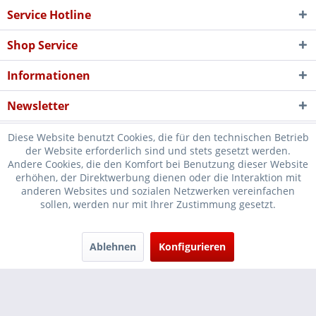
Service Hotline
Shop Service
Informationen
Newsletter
Diese Website benutzt Cookies, die für den technischen Betrieb
der Website erforderlich sind und stets gesetzt werden.
Andere Cookies, die den Komfort bei Benutzung dieser Website
erhöhen, der Direktwerbung dienen oder die Interaktion mit
* Verkauf nur an Unternehmer, Gewerbetreibende, Freiberufler und
anderen Websites und sozialen Netzwerken vereinfachen
sollen, werden nur mit Ihrer Zustimmung gesetzt.
öffentliche Institutionen, daher verstehen sich alle Preise zzgl.
Mehrwertsteuer und
Versandkosten
und ggf. Nachnahmegebühren, wenn
nicht anders beschrieben
Ablehnen
Konfigurieren
Cookie-Einstellungen
Händler-Login
...