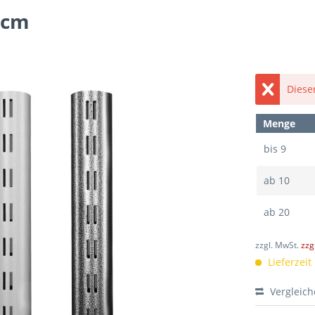
 cm
Dieser
Menge
bis
9
ab
10
ab
20
zzgl. MwSt.
zzg
Lieferzei
Vergleic