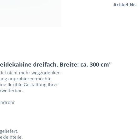
Artikel-Nr.:
dekabine dreifach, Breite: ca. 300 cm"
ndel nicht mehr wegzudenken,
dung anprobieren möchte.
e flexible Gestaltung Ihrer
rweiterbar.
undrohr
eliefert.
kleinteile.