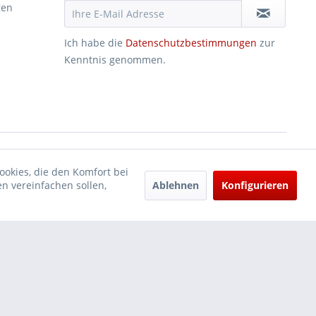
gen
Ich habe die
Datenschutzbestimmungen
zur
Kenntnis genommen.
ookies, die den Komfort bei
Ablehnen
Konfigurieren
n vereinfachen sollen,
und
Versandkosten
und ggf. Nachnahmegebühren, wenn nicht anders