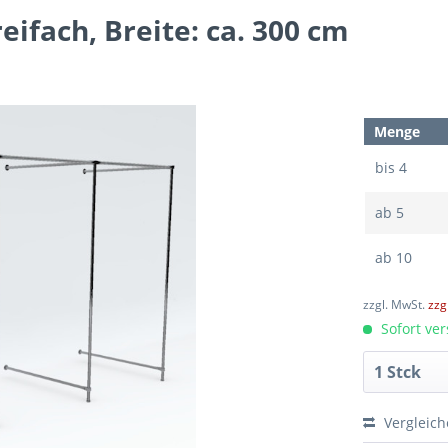
fach, Breite: ca. 300 cm
Menge
bis
4
ab
5
ab
10
zzgl. MwSt.
zzg
Sofort ver
Vergleic