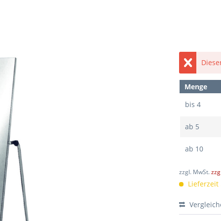
Dieser
Menge
bis
4
ab
5
ab
10
zzgl. MwSt.
zzg
Lieferzeit
Vergleic