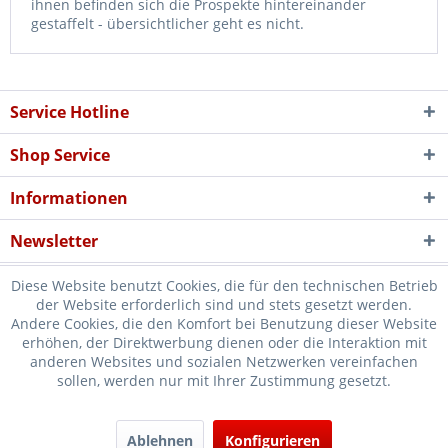
ihnen befinden sich die Prospekte hintereinander
gestaffelt - übersichtlicher geht es nicht.
Service Hotline
Shop Service
Informationen
Newsletter
Diese Website benutzt Cookies, die für den technischen Betrieb
der Website erforderlich sind und stets gesetzt werden.
Andere Cookies, die den Komfort bei Benutzung dieser Website
erhöhen, der Direktwerbung dienen oder die Interaktion mit
* Verkauf nur an Unternehmer, Gewerbetreibende, Freiberufler und
anderen Websites und sozialen Netzwerken vereinfachen
sollen, werden nur mit Ihrer Zustimmung gesetzt.
öffentliche Institutionen, daher verstehen sich alle Preise zzgl.
Mehrwertsteuer und
Versandkosten
und ggf. Nachnahmegebühren, wenn
nicht anders beschrieben
Ablehnen
Konfigurieren