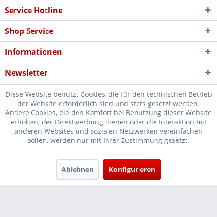
Service Hotline
Shop Service
Informationen
Newsletter
Diese Website benutzt Cookies, die für den technischen Betrieb
der Website erforderlich sind und stets gesetzt werden.
Andere Cookies, die den Komfort bei Benutzung dieser Website
erhöhen, der Direktwerbung dienen oder die Interaktion mit
* Verkauf nur an Unternehmer, Gewerbetreibende, Freiberufler und
anderen Websites und sozialen Netzwerken vereinfachen
sollen, werden nur mit Ihrer Zustimmung gesetzt.
öffentliche Institutionen, daher verstehen sich alle Preise zzgl.
Mehrwertsteuer und
Versandkosten
und ggf. Nachnahmegebühren, wenn
nicht anders beschrieben
Ablehnen
Konfigurieren
Cookie-Einstellungen
Händler-Login
...