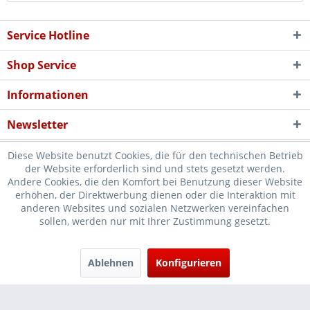
Service Hotline
Shop Service
Informationen
Newsletter
Diese Website benutzt Cookies, die für den technischen Betrieb
der Website erforderlich sind und stets gesetzt werden.
Andere Cookies, die den Komfort bei Benutzung dieser Website
erhöhen, der Direktwerbung dienen oder die Interaktion mit
* Verkauf nur an Unternehmer, Gewerbetreibende, Freiberufler und
anderen Websites und sozialen Netzwerken vereinfachen
sollen, werden nur mit Ihrer Zustimmung gesetzt.
öffentliche Institutionen, daher verstehen sich alle Preise zzgl.
Mehrwertsteuer und
Versandkosten
und ggf. Nachnahmegebühren, wenn
nicht anders beschrieben
Ablehnen
Konfigurieren
Cookie-Einstellungen
Händler-Login
...