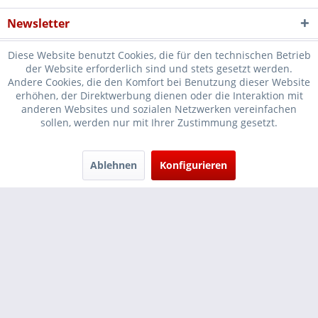
Newsletter
Diese Website benutzt Cookies, die für den technischen Betrieb
der Website erforderlich sind und stets gesetzt werden.
Andere Cookies, die den Komfort bei Benutzung dieser Website
erhöhen, der Direktwerbung dienen oder die Interaktion mit
* Verkauf nur an Unternehmer, Gewerbetreibende, Freiberufler und
anderen Websites und sozialen Netzwerken vereinfachen
sollen, werden nur mit Ihrer Zustimmung gesetzt.
öffentliche Institutionen, daher verstehen sich alle Preise zzgl.
Mehrwertsteuer und
Versandkosten
und ggf. Nachnahmegebühren, wenn
nicht anders beschrieben
Ablehnen
Konfigurieren
Cookie-Einstellungen
Händler-Login
...