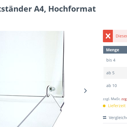
tständer A4, Hochformat
Dieser
Menge
bis
4
ab
5
ab
10
zzgl. MwSt.
zzg
Lieferzeit
Vergleic