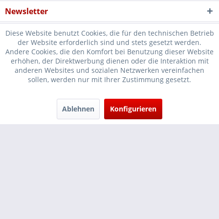
Newsletter
Diese Website benutzt Cookies, die für den technischen Betrieb
der Website erforderlich sind und stets gesetzt werden.
Andere Cookies, die den Komfort bei Benutzung dieser Website
erhöhen, der Direktwerbung dienen oder die Interaktion mit
* Verkauf nur an Unternehmer, Gewerbetreibende, Freiberufler und
anderen Websites und sozialen Netzwerken vereinfachen
sollen, werden nur mit Ihrer Zustimmung gesetzt.
öffentliche Institutionen, daher verstehen sich alle Preise zzgl.
Mehrwertsteuer und
Versandkosten
und ggf. Nachnahmegebühren, wenn
nicht anders beschrieben
Ablehnen
Konfigurieren
Cookie-Einstellungen
Händler-Login
...