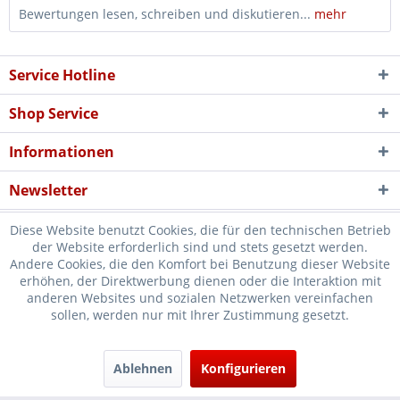
Bewertungen lesen, schreiben und diskutieren...
mehr
Service Hotline
Shop Service
Informationen
Newsletter
Diese Website benutzt Cookies, die für den technischen Betrieb
der Website erforderlich sind und stets gesetzt werden.
Andere Cookies, die den Komfort bei Benutzung dieser Website
erhöhen, der Direktwerbung dienen oder die Interaktion mit
* Verkauf nur an Unternehmer, Gewerbetreibende, Freiberufler und
anderen Websites und sozialen Netzwerken vereinfachen
sollen, werden nur mit Ihrer Zustimmung gesetzt.
öffentliche Institutionen, daher verstehen sich alle Preise zzgl.
Mehrwertsteuer und
Versandkosten
und ggf. Nachnahmegebühren, wenn
nicht anders beschrieben
Ablehnen
Konfigurieren
Cookie-Einstellungen
Händler-Login