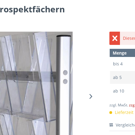
Prospektfächern
Dieser
Menge
bis
4
ab
5
ab
10
zzgl. MwSt.
zzg
Lieferzeit
Vergleic