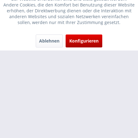
Andere Cookies, die den Komfort bei Benutzung dieser Website
erhöhen, der Direktwerbung dienen oder die Interaktion mit
* Verkauf nur an Unternehmer, Gewerbetreibende, Freiberufler und
anderen Websites und sozialen Netzwerken vereinfachen
sollen, werden nur mit Ihrer Zustimmung gesetzt.
öffentliche Institutionen, daher verstehen sich alle Preise zzgl.
Mehrwertsteuer und
Versandkosten
und ggf. Nachnahmegebühren, wenn
nicht anders beschrieben
Ablehnen
Konfigurieren
Cookie-Einstellungen
Händler-Login
...