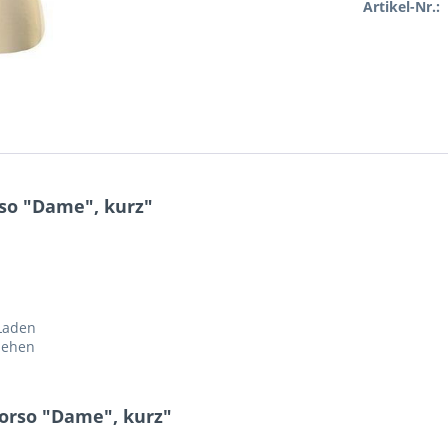
Artikel-Nr.:
so "Dame", kurz"
 Laden
ziehen
orso "Dame", kurz"