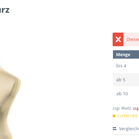
urz
Dieser
Menge
bis
4
ab
5
ab
10
zzgl. MwSt.
zzg
Lieferzeit
Vergleic