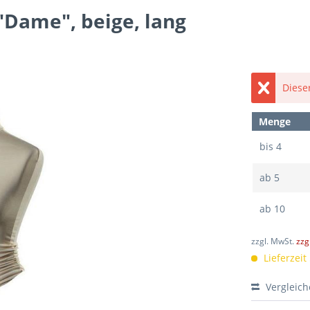
"Dame", beige, lang
Dieser
Menge
bis
4
ab
5
ab
10
zzgl. MwSt.
zzg
Lieferzeit
Vergleic