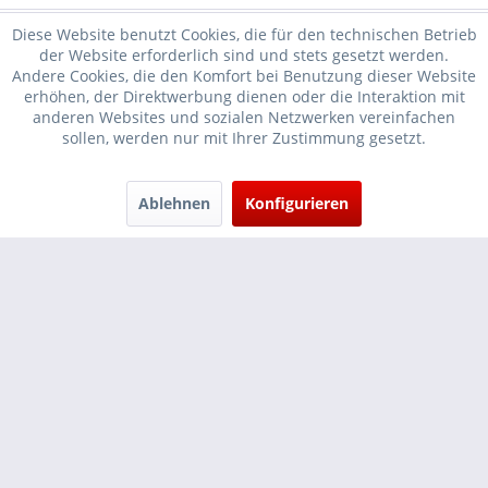
Diese Website benutzt Cookies, die für den technischen Betrieb
der Website erforderlich sind und stets gesetzt werden.
Andere Cookies, die den Komfort bei Benutzung dieser Website
erhöhen, der Direktwerbung dienen oder die Interaktion mit
* Verkauf nur an Unternehmer, Gewerbetreibende, Freiberufler und
anderen Websites und sozialen Netzwerken vereinfachen
sollen, werden nur mit Ihrer Zustimmung gesetzt.
öffentliche Institutionen, daher verstehen sich alle Preise zzgl.
Mehrwertsteuer und
Versandkosten
und ggf. Nachnahmegebühren, wenn
nicht anders beschrieben
Ablehnen
Konfigurieren
Cookie-Einstellungen
Händler-Login
...