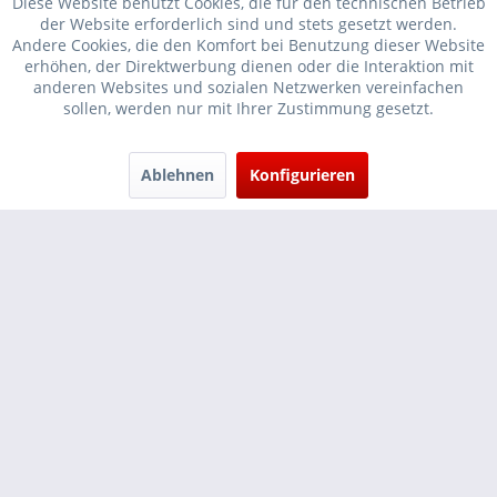
Diese Website benutzt Cookies, die für den technischen Betrieb
der Website erforderlich sind und stets gesetzt werden.
Andere Cookies, die den Komfort bei Benutzung dieser Website
erhöhen, der Direktwerbung dienen oder die Interaktion mit
* Verkauf nur an Unternehmer, Gewerbetreibende, Freiberufler und
anderen Websites und sozialen Netzwerken vereinfachen
sollen, werden nur mit Ihrer Zustimmung gesetzt.
öffentliche Institutionen, daher verstehen sich alle Preise zzgl.
Mehrwertsteuer und
Versandkosten
und ggf. Nachnahmegebühren, wenn
nicht anders beschrieben
Ablehnen
Konfigurieren
Cookie-Einstellungen
Händler-Login
...